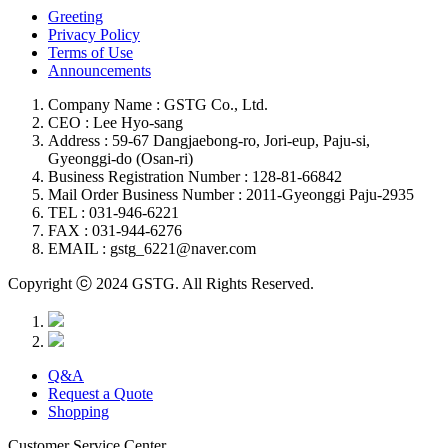
Greeting
Privacy Policy
Terms of Use
Announcements
Company Name : GSTG Co., Ltd.
CEO : Lee Hyo-sang
Address : 59-67 Dangjaebong-ro, Jori-eup, Paju-si,
Gyeonggi-do (Osan-ri)
Business Registration Number : 128-81-66842
Mail Order Business Number : 2011-Gyeonggi Paju-2935
TEL : 031-946-6221
FAX : 031-944-6276
EMAIL : gstg_6221@naver.com
Copyright ⓒ 2024 GSTG. All Rights Reserved.
Q&A
Request a Quote
Shopping
Customer Service Center