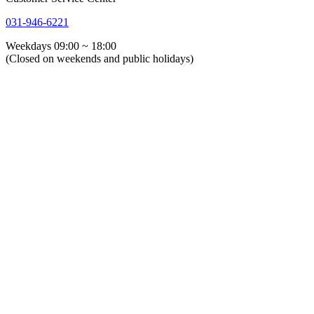
031-946-6221
Weekdays 09:00 ~ 18:00
(Closed on weekends and public holidays)
회사소개
인사말
연혁
오시는 길
해외 에이전트사
CI
인증서
글로벌 GSTG
ESG 경영
Process