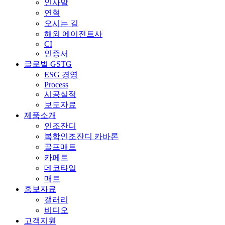
인사말
연혁
오시는 길
해외 에이전트사
CI
인증서
글로벌 GSTG
ESG 경영
Process
시공실적
보도자료
제품소개
인조잔디
복합인조잔디 카바론
골프매트
카페트
데코타일
매트
홍보자료
갤러리
비디오
고객지원