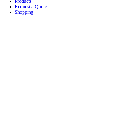
Products
Request a Quote
Shopping
Skip
to
main
content