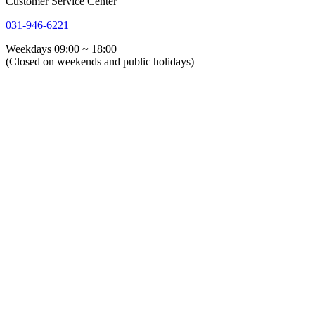
Customer Service Center
031-946-6221
Weekdays 09:00 ~ 18:00
(Closed on weekends and public holidays)
회사소개
인사말
연혁
오시는 길
해외 에이전트사
CI
인증서
글로벌 GSTG
ESG 경영
Process