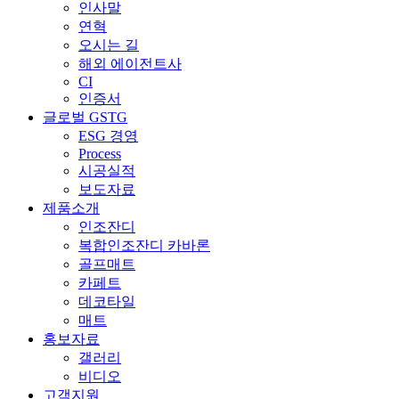
인사말
연혁
오시는 길
해외 에이전트사
CI
인증서
글로벌 GSTG
ESG 경영
Process
시공실적
보도자료
제품소개
인조잔디
복합인조잔디 카바론
골프매트
카페트
데코타일
매트
홍보자료
갤러리
비디오
고객지원