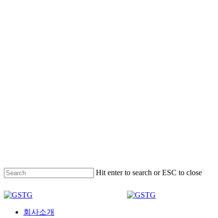
Hit enter to search or ESC to close
Close
Search
Menu
회사소개