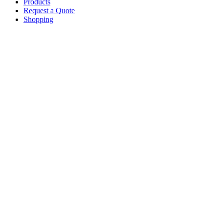
Products
Request a Quote
Shopping
Skip
to
main
content