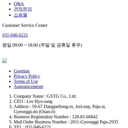
Q&A
견적문의
쇼핑몰
Customer Service Center
031-946-6221
평일 09:00 ~ 18:00 (주말 및 공휴일 휴무)
Greeting
Privacy Policy
Terms of Use
Announcements
Company Name : GSTG Co., Ltd.
CEO : Lee Hyo-sang
Address : 59-67 Dangjaebong-ro, Jori-eup, Paju-si,
Gyeonggi-do (Osan-ri)
Business Registration Number : 128-81-66842
Mail Order Business Number : 2011-Gyeonggi Paju-2935
TEL : 031-946-6221