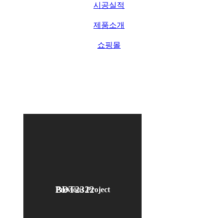
시공실적
제품소개
쇼핑몰
BDT2322
Previous Project