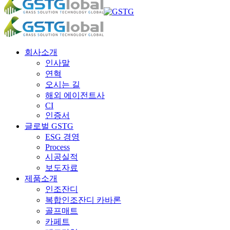
Search
Menu
회사소개
인사말
연혁
오시는 길
해외 에이전트사
CI
인증서
글로벌 GSTG
ESG 경영
Process
시공실적
보도자료
제품소개
인조잔디
복합인조잔디 카바론
골프매트
카페트