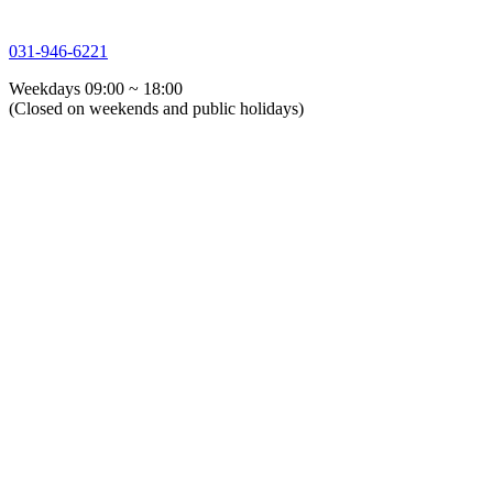
031-946-6221
Weekdays 09:00 ~ 18:00
(Closed on weekends and public holidays)
About Us
Greeting
History
Directions
Overseas Agents
Corporate Identity
Certifications
Global GSTG
ESG Management