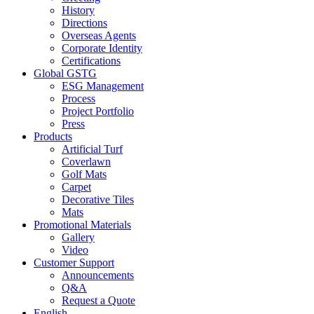
History
Directions
Overseas Agents
Corporate Identity
Certifications
Global GSTG
ESG Management
Process
Project Portfolio
Press
Products
Artificial Turf
Coverlawn
Golf Mats
Carpet
Decorative Tiles
Mats
Promotional Materials
Gallery
Video
Customer Support
Announcements
Q&A
Request a Quote
English