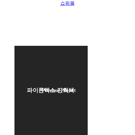
쇼핑몰
파이론텍스 진회색
Previous Project