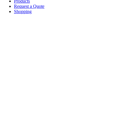
Products
Request a Quote
Shopping
Skip
to
main
content