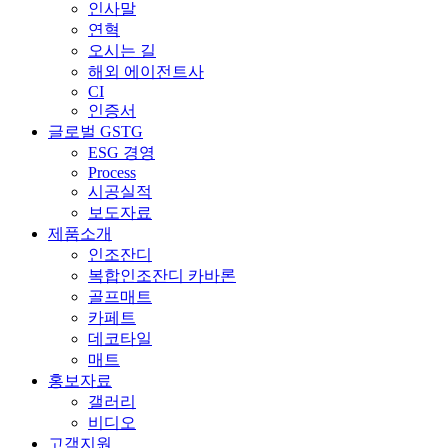
인사말
연혁
오시는 길
해외 에이전트사
CI
인증서
글로벌 GSTG
ESG 경영
Process
시공실적
보도자료
제품소개
인조잔디
복합인조잔디 카바론
골프매트
카페트
데코타일
매트
홍보자료
갤러리
비디오
고객지원