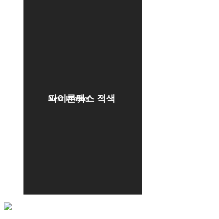
파이론텍스 적색
Next Project