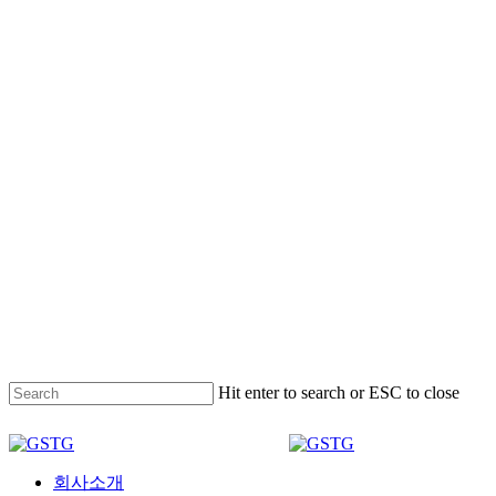
Hit enter to search or ESC to close
Close
Search
Menu
회사소개